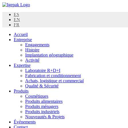
Skip
to
ES
content
EN
FR
Accueil
Entreprise
Engagements
Histoire
Implantation géographique
Activité
Expertise
Laboratoire R+D+I
Fabrication et conditionnement
Achats, logistique et commercial
Qualité & Sécurité
Produits
Cosmétiques
Produits alimentaires
Produits ménagers
Produits industriels
Nouveautés & Projets
Événements
Contact