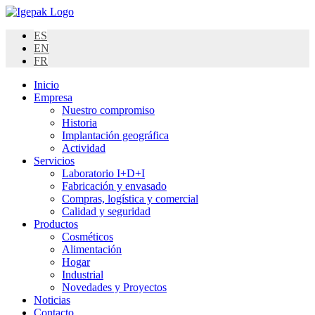
Skip
to
ES
content
EN
FR
Inicio
Empresa
Nuestro compromiso
Historia
Implantación geográfica
Actividad
Servicios
Laboratorio I+D+I
Fabricación y envasado
Compras, logística y comercial
Calidad y seguridad
Productos
Cosméticos
Alimentación
Hogar
Industrial
Novedades y Proyectos
Noticias
Contacto