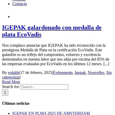
Contacto
IGEPAK galardonado con medalla de
plata EcoVadis
Nos complace anunciar que IGEPAK ha sido reconocido con la
prestigiosa Medalla de Plata en la certificación EcoVadis. Este
galardón es un reflejo del compromiso, esfuerzo y excelencia
demostrados en nuestra labor que nos sitúa por encima del 85% de
las empresas evaluadas por EcoVadis en los últimos 12 meses. [...]
By
eolalde
|
17 de febrero, 2025
|
Événements
,
Igepak
,
Nouvelles
,
Sin
categorizar
|
Read More
Search for:
Últimas noticias
IGEPAK EN PLMA 2025 DE AMSTERDAM