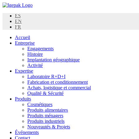
Skip
to
ES
content
EN
FR
Accueil
Entreprise
Engagements
Histoire
Implantation géographique
Activité
Expertise
Laboratoire R+D+I
Fabrication et conditionnement
Achats, logistique et commercial
Qualité & Sécurité
Produits
Cosmétiques
Produits alimentaires
Produits ménagers
Produits industriels
Nouveautés & Projets
Événements
Contact