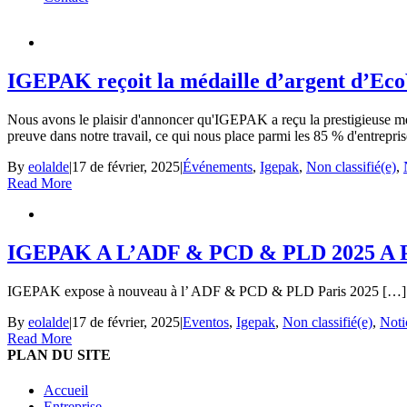
IGEPAK reçoit la médaille d’argent d’Eco
Nous avons le plaisir d'annoncer qu'IGEPAK a reçu la prestigieuse méda
preuve dans notre travail, ce qui nous place parmi les 85 % d'entrepris
By
eolalde
|
17 de février, 2025
|
Événements
,
Igepak
,
Non classifié(e)
,
Read More
IGEPAK A L’ADF & PCD & PLD 2025 A 
IGEPAK expose à nouveau à l’ ADF & PCD & PLD Paris 2025 […]
By
eolalde
|
17 de février, 2025
|
Eventos
,
Igepak
,
Non classifié(e)
,
Noti
Read More
PLAN DU SITE
Accueil
Entreprise