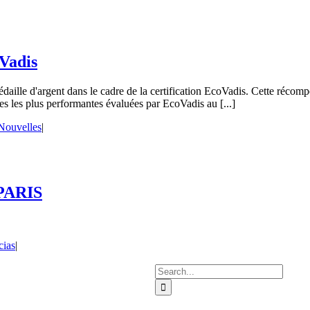
Vadis
ille d'argent dans le cadre de la certification EcoVadis. Cette récompen
es les plus performantes évaluées par EcoVadis au [...]
Nouvelles
|
PARIS
cias
|
Search
for: