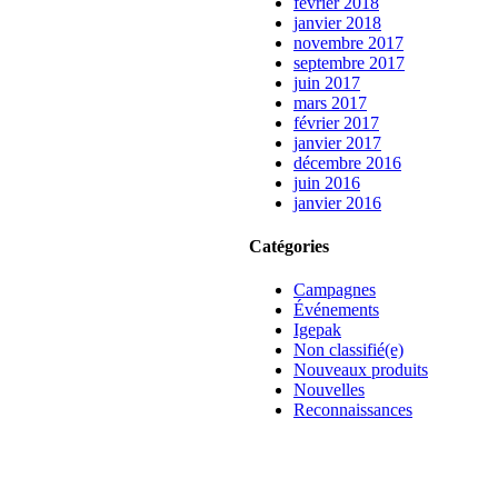
février 2018
janvier 2018
novembre 2017
septembre 2017
juin 2017
mars 2017
février 2017
janvier 2017
décembre 2016
juin 2016
janvier 2016
Catégories
Campagnes
Événements
Igepak
Non classifié(e)
Nouveaux produits
Nouvelles
Reconnaissances