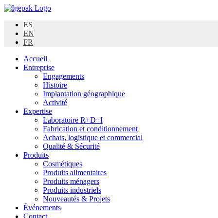
Skip
to
ES
content
EN
FR
Accueil
Entreprise
Engagements
Histoire
Implantation géographique
Activité
Expertise
Laboratoire R+D+I
Fabrication et conditionnement
Achats, logistique et commercial
Qualité & Sécurité
Produits
Cosmétiques
Produits alimentaires
Produits ménagers
Produits industriels
Nouveautés & Projets
Événements
Contact