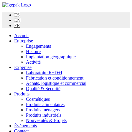
Skip
to
ES
content
EN
FR
Accueil
Entreprise
Engagements
Histoire
Implantation géographique
Activité
Expertise
Laboratoire R+D+I
Fabrication et conditionnement
Achats, logistique et commercial
Qualité & Sécurité
Produits
Cosmétiques
Produits alimentaires
Produits ménagers
Produits industriels
Nouveautés & Projets
Événements
Contact